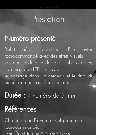
En voir plus
Prestation
Numéro présenté
Ballet aérien poétique d'un avion
radiocommandé avec des effets visuels
tels que le déroulé de longs rubans dorés,
l'allumage de LED sur l'avion,
le passage dans un cerceau et le final du
numéro par un lâché de confettis.
Durée :
1 numéro de 5 min
Références
Champion de France de voltige d'avion
radiocommandé.
Demi-finaliste d'
Italia's Got Talent
.